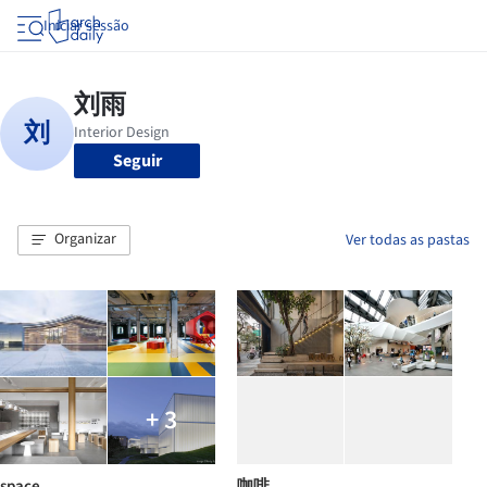
Iniciar sessão
Seguir
Organizar
Ver todas as pastas
+ 3
space
咖啡