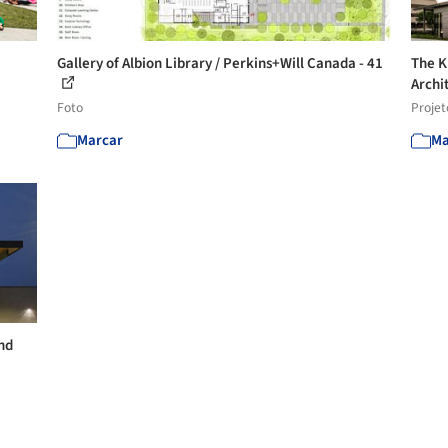
Gallery of Albion Library / Perkins+Will Canada - 41
The K
Archi
Foto
Projet
Marcar
Ma
and