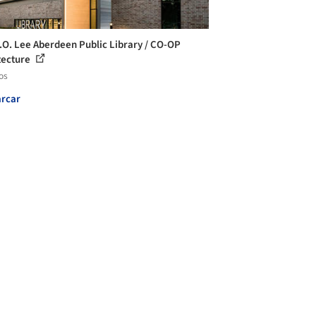
.O. Lee Aberdeen Public Library / CO-OP
tecture
os
rcar