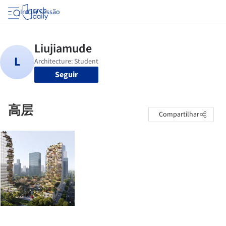
Iniciar sessão
Seguir
高层
Compartilhar