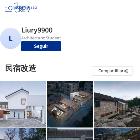
Iniciar sessão
Seguir
民宿改造
Compartilhar