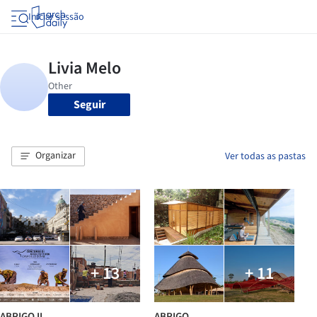
Iniciar sessão
Seguir
Organizar
Ver todas as pastas
+ 13
+ 11
ABRIGO II
ABRIGO