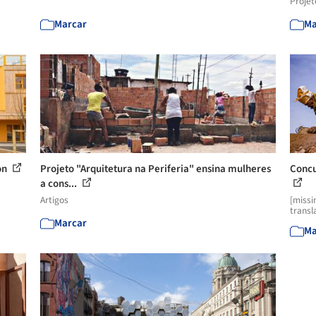
Projet
Marcar
Ma
on
Projeto "Arquitetura na Periferia" ensina mulheres
Concu
a cons...
Artigos
[missi
transl
Marcar
Ma