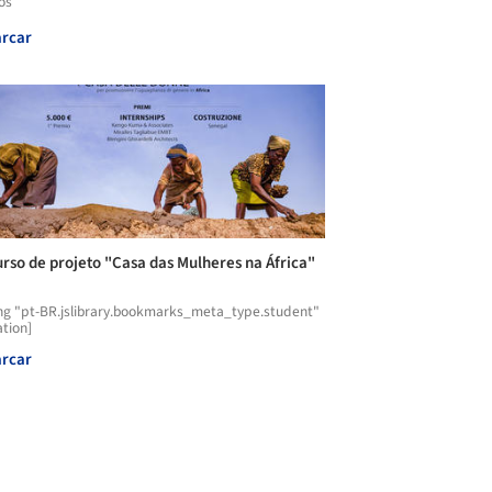
os
rcar
rso de projeto "Casa das Mulheres na África"
ng "pt-BR.jslibrary.bookmarks_meta_type.student"
ation]
rcar