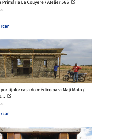
a Primária La Couyere / Atelier 56S
os
rcar
 por tijolo: casa do médico para Maji Moto /
...
os
rcar