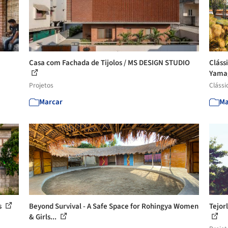
Casa com Fachada de Tijolos / MS DESIGN STUDIO
Cláss
Yamag
Projetos
Clássi
Marcar
Ma
s
Beyond Survival - A Safe Space for Rohingya Women
Tejor
& Girls...