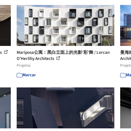
ts
Mariposa公寓：黑白立面上的光影‘彩’舞 / Lorcan
曼海
O’Herlihy Architects
Archi
Projetos
Projet
Marcar
Ma