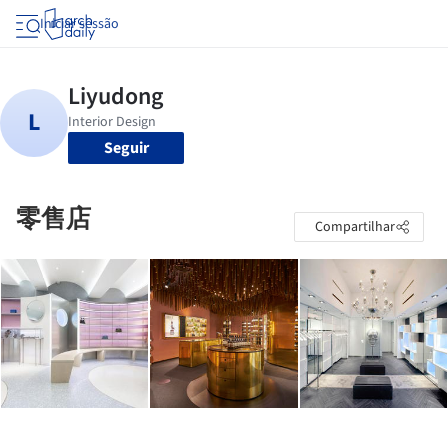
Iniciar sessão
Seguir
零售店
Compartilhar