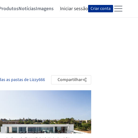
Produtos
Notícias
Imagens
Iniciar sessão
Criar conta
das as pastas de Lizzy666
Compartilhar