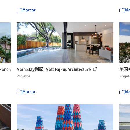
Marcar
Ma
anch
Main Stay别墅/ Matt Fajkus Architecture
美国空间
Projetos
Projet
Marcar
Ma