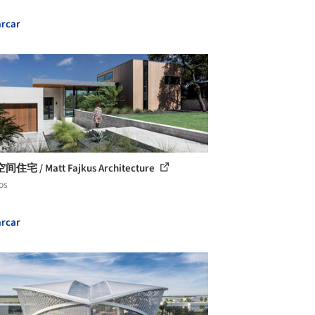
rcar
住宅 / Matt Fajkus Architecture
os
rcar