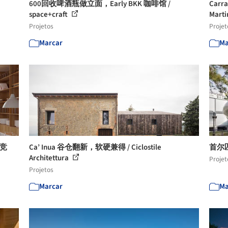
600回收啤酒瓶做立面，Early BKK 咖啡馆 /
Car
space+craft
Marti
Projetos
Projet
Marcar
Ma
’竞
Ca’ Inua 谷仓翻新，软硬兼得 / Ciclostile
首尔匹
Architettura
Projet
Projetos
Marcar
Ma