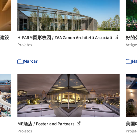
仓建设
H-FARM圆形校园 / ZAA Zanon Architetti Associati
好的
Projetos
Artigo
Marcar
Ma
ME酒店 / Foster and Partners
美国Ri
Projetos
Projet