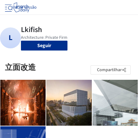
Iniciar sessão
Seguir
立面改造
Compartilhar