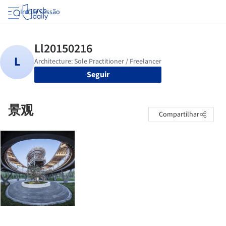
Iniciar sessão
Seguir
景观
Compartilhar