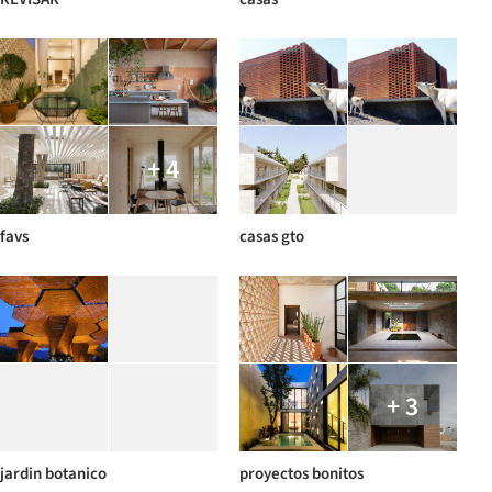
+ 4
favs
casas gto
+ 3
jardin botanico
proyectos bonitos