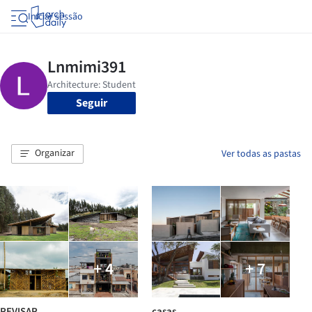
Iniciar sessão
Seguir
Organizar
Ver todas as pastas
+ 4
+ 7
REVISAR
casas