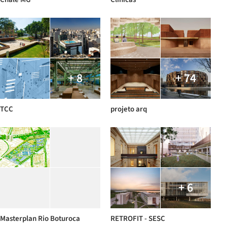
+ 8
+ 74
TCC
projeto arq
+ 6
Masterplan Rio Boturoca
RETROFIT - SESC