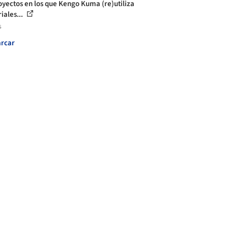
oyectos en los que Kengo Kuma (re)utiliza
iales...
s
rcar