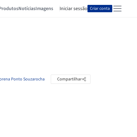
Produtos
Notícias
Imagens
Iniciar sessão
Criar conta
 Lorena Ponto Souzarocha
Compartilhar