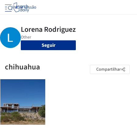
Iniciar sessão
Seguir
chihuahua
Compartilhar