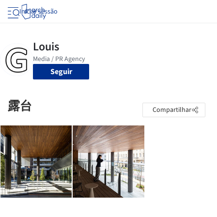
Iniciar sessão
Seguir
露台
Compartilhar