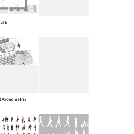
tura
l Axonometria