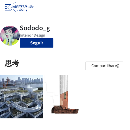
Iniciar sessão
Seguir
思考
Compartilhar