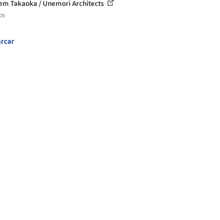
em Takaoka / Unemori Architects
os
rcar