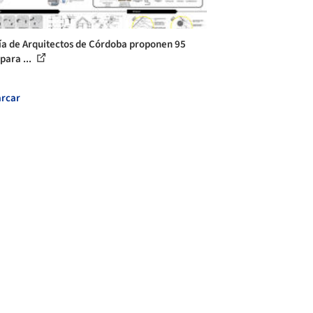
ía de Arquitectos de Córdoba proponen 95
para ...
rcar