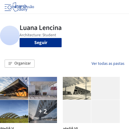
Iniciar sessão
Seguir
Organizar
Ver todas as pastas
+ 2
Ateliê V
ateliê VI