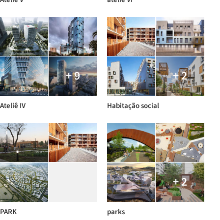
+ 9
+ 2
Ateliê IV
Habitação social
+ 2
PARK
parks