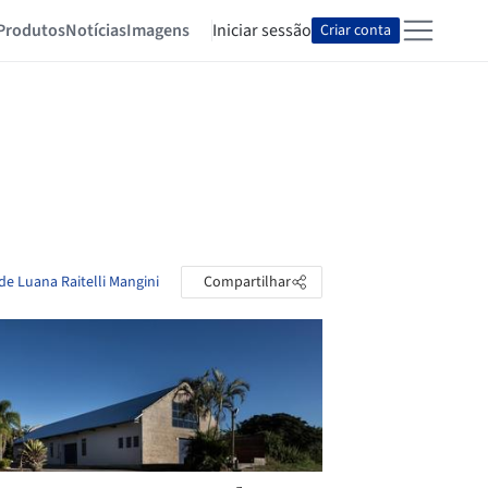
Produtos
Notícias
Imagens
Iniciar sessão
Criar conta
de Luana Raitelli Mangini
Compartilhar