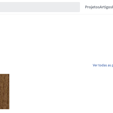
Projetos
Artigos
Ver todas as 