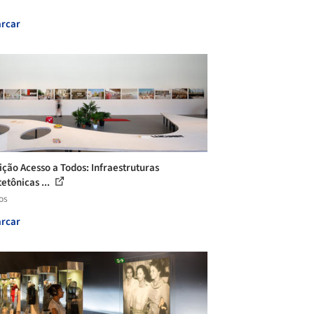
rcar
ição Acesso a Todos: Infraestruturas
etônicas ...
os
rcar