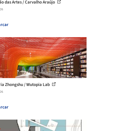
ão das Artes / Carvalho Araújo
os
rcar
ria Zhongshu / Wutopia Lab
os
rcar