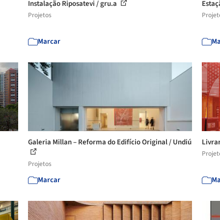
Instalação Riposatevi / gru.a
Estaç
Projetos
Projet
Marcar
Ma
Galeria Millan – Reforma do Edifício Original / Undiú
Livra
Projet
Projetos
Marcar
Ma