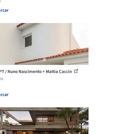
s
rcar
PT / Nuno Nascimento + Mattia Caccin
os
rcar