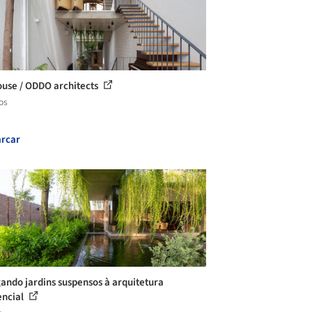
use / ODDO architects
os
rcar
ando jardins suspensos à arquitetura
encial