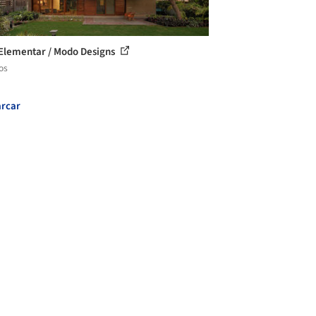
Elementar / Modo Designs
os
rcar