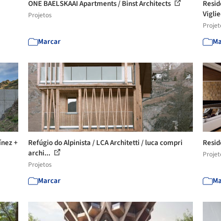
ONE BAELSKAAI Apartments / Binst Architects
Resid
Vigli
Projetos
Projet
Marcar
Ma
ínez +
Refúgio do Alpinista / LCA Architetti / luca compri
Resid
archi...
Projet
Projetos
Marcar
Ma