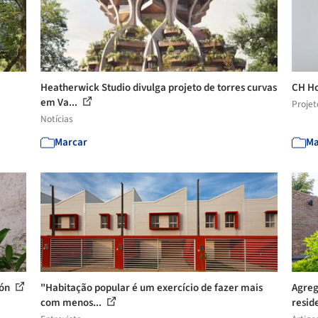
Heatherwick Studio divulga projeto de torres curvas
CH Ho
em Va...
Projet
Notícias
Marcar
Ma
ión
"Habitação popular é um exercício de fazer mais
Agreg
com menos...
resid