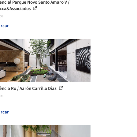
encial Parque Novo Santo Amaro V /
ecca&Associados
os
rcar
ência Ro / Aarón Carrillo Díaz
os
rcar