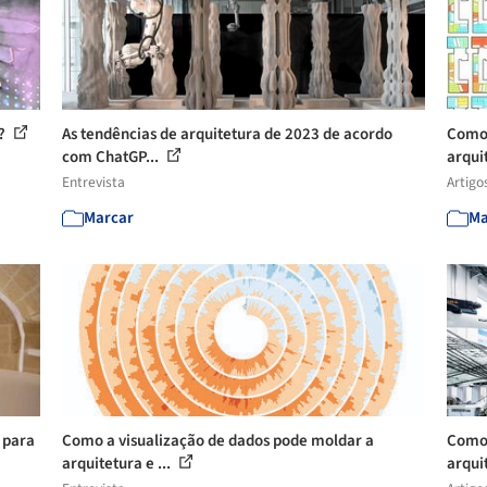
o?
As tendências de arquitetura de 2023 de acordo
Como 
com ChatGP...
arqui
Entrevista
Artigo
Marcar
Ma
 para
Como a visualização de dados pode moldar a
Como 
arquitetura e ...
arqui