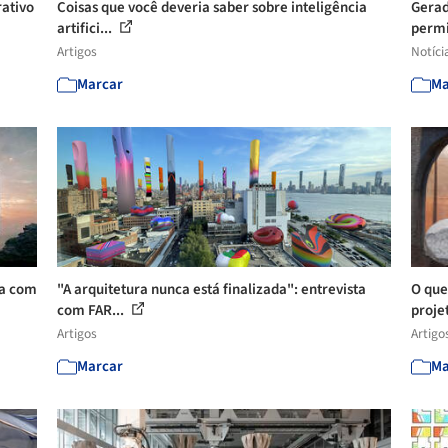
rativo
Coisas que você deveria saber sobre inteligência
Gerad
artifici...
permi
Artigos
Notíci
Marcar
Ma
ta com
"A arquitetura nunca está finalizada": entrevista
O que
com FAR...
projet
Artigos
Artigo
Marcar
Ma