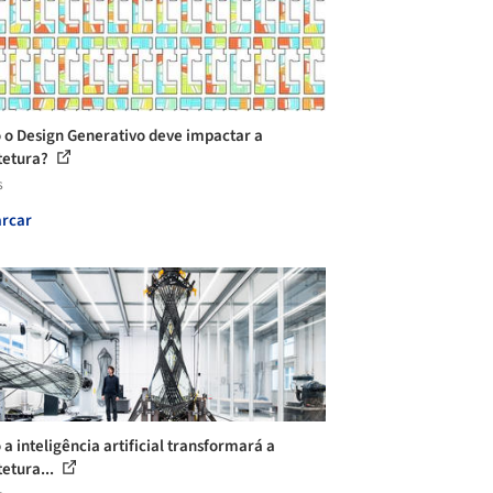
o Design Generativo deve impactar a
tetura?
s
rcar
a inteligência artificial transformará a
tetura...