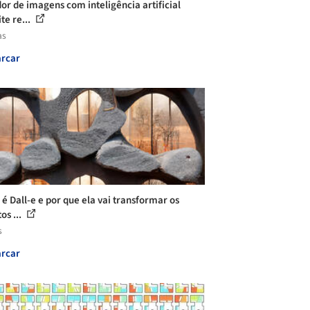
or de imagens com inteligência artificial
te re...
as
rcar
 é Dall-e e por que ela vai transformar os
os ...
s
rcar