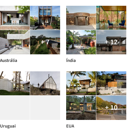
+ 7
+ 12
Austrália
Índia
+ 10
Uruguai
EUA