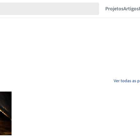
Projetos
Artigos
Ver todas as 