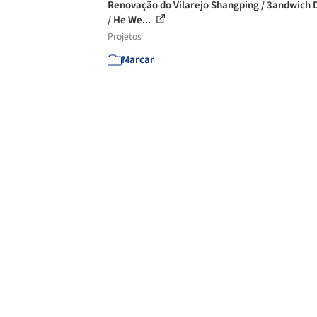
Renovação do Vilarejo Shangping / 3andwich 
/ He We...
Projetos
Marcar