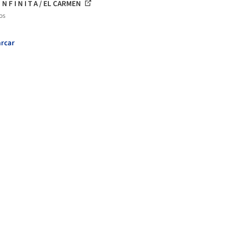
 N F I N I T A / EL CARMEN
os
rcar