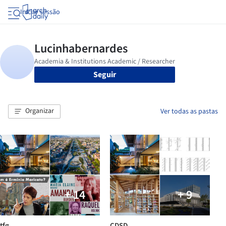
Iniciar sessão
Seguir
Organizar
Ver todas as pastas
+ 14
+ 9
tfg
CDSD