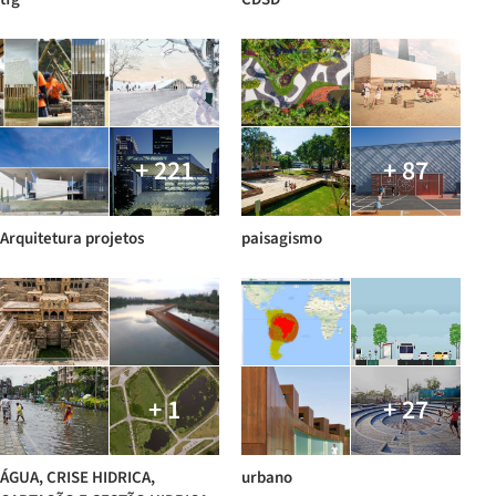
+ 221
+ 87
Arquitetura projetos
paisagismo
+ 1
+ 27
ÁGUA, CRISE HIDRICA,
urbano