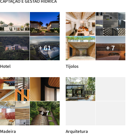
CAPTAÇÃO E GESTÃO HIDRICA
+ 61
+ 7
Hotel
Tijolos
+ 7
Madeira
Arquitetura