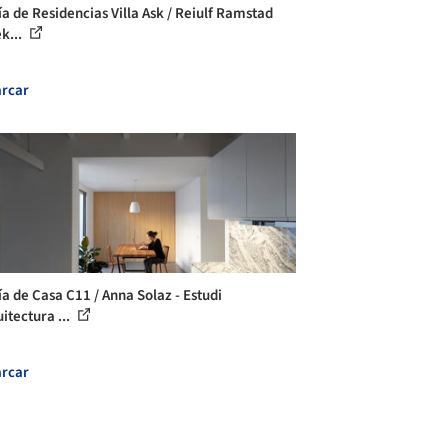
ía de Residencias Villa Ask / Reiulf Ramstad
k...
rcar
ía de Casa C11 / Anna Solaz - Estudi
itectura ...
rcar