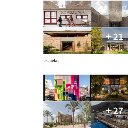
+ 21
escuelas
+ 27