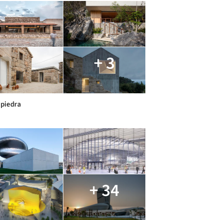
+ 3
 piedra
+ 34