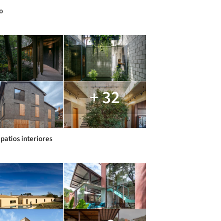
o
+ 32
patios interiores