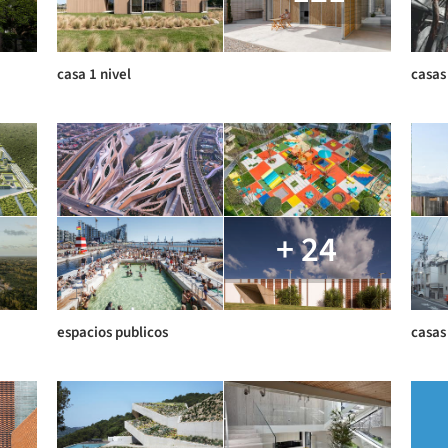
casa 1 nivel
casas
+ 24
espacios publicos
casas