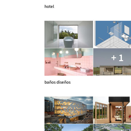
hotel
+ 1
baños diseños