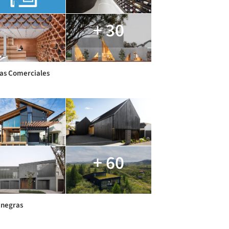
+ 30
as Comerciales
+ 60
 negras