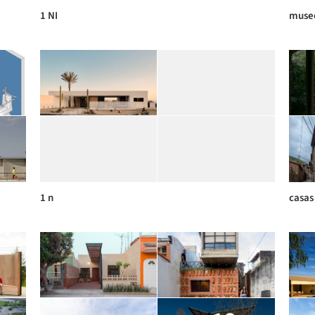
1 NI
muse
1 n
casas 