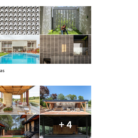
ias
+ 4