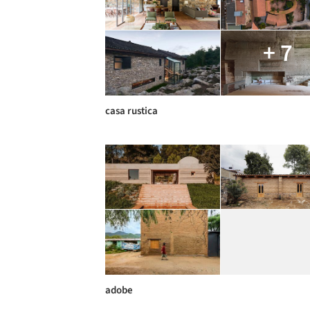
+ 7
casa rustica
adobe