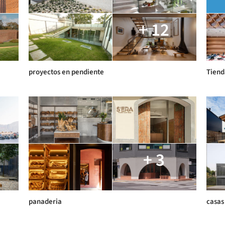
+ 12
proyectos en pendiente
Tiend
+ 3
panaderia
casas