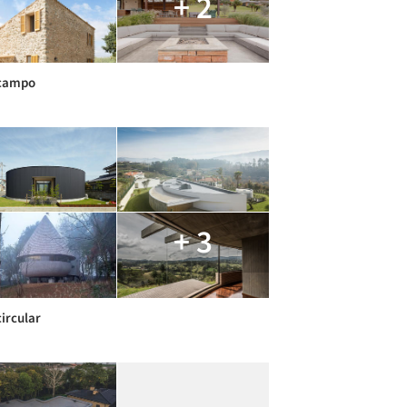
+ 2
 campo
+ 3
circular