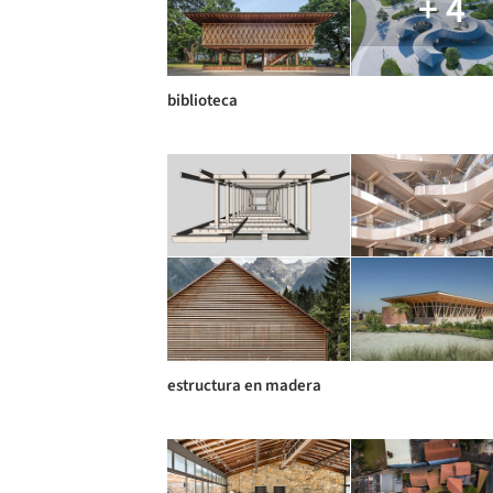
+ 4
biblioteca
estructura en madera