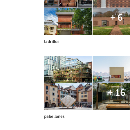
+ 6
ladrillos
+ 16
pabellones