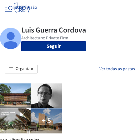
Iniciar sessão
Seguir
Organizar
Ver todas as pastas
+ 5
arq- climatica selva