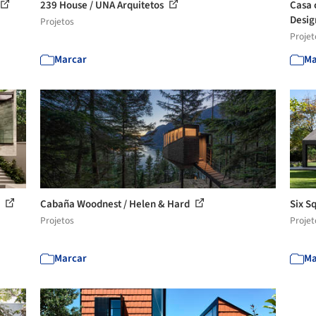
239 House / UNA Arquitetos
Casa 
Desi
Projetos
Projet
Marcar
Ma
s
Cabaña Woodnest / Helen & Hard
Six S
Projetos
Projet
Marcar
Ma