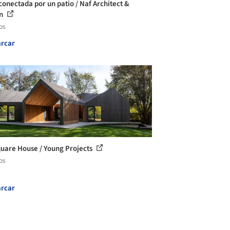
conectada por un patio / Naf Architect &
gn
os
rcar
quare House / Young Projects
os
rcar