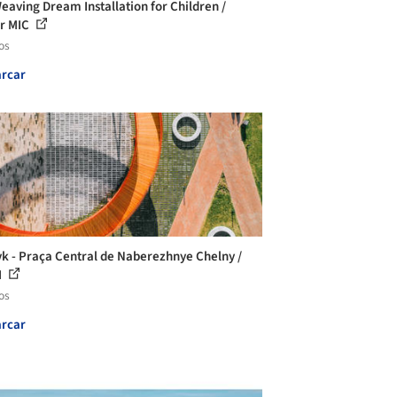
eaving Dream Installation for Children /
er MIC
os
rcar
yk - Praça Central de Naberezhnye Chelny /
M
os
rcar