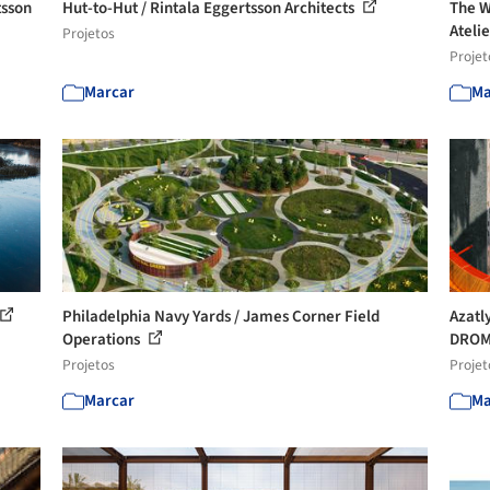
tsson
Hut-to-Hut / Rintala Eggertsson Architects
The W
Ateli
Projetos
Projet
Marcar
Ma
Philadelphia Navy Yards / James Corner Field
Azatl
Operations
DRO
Projetos
Projet
Marcar
Ma