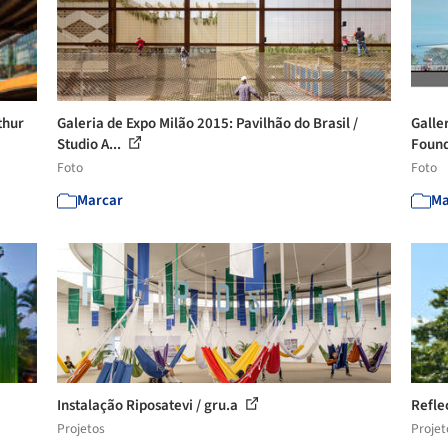
thur
Galeria de Expo Milão 2015: Pavilhão do Brasil /
Galle
Studio A...
Found
Foto
Foto
Marcar
Ma
Instalação Riposatevi / gru.a
Refle
Projetos
Projet