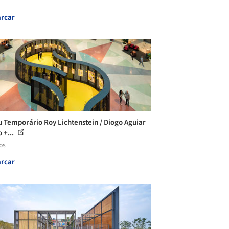
rcar
 Temporário Roy Lichtenstein / Diogo Aguiar
 +...
os
rcar