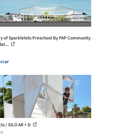
ry of Sparkletots Preschool By PAP Community
at...
rcar
cts / SILO AR + D
os