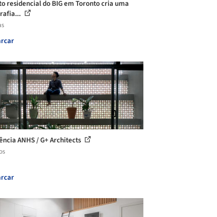
to residencial do BIG em Toronto cria uma
rafia...
as
rcar
ência ANHS / G+ Architects
os
rcar