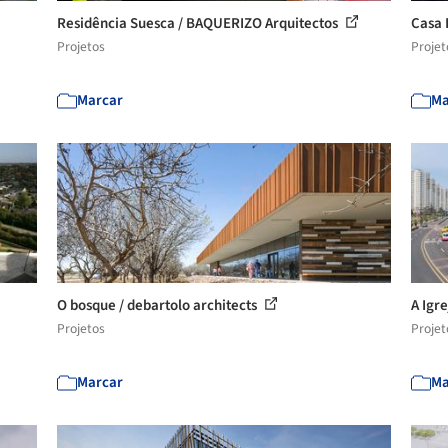
Residência Suesca / BAQUERIZO Arquitectos
Casa
Projetos
Projet
Marcar
Ma
O bosque / debartolo architects
A Igr
Projetos
Projet
Marcar
Ma