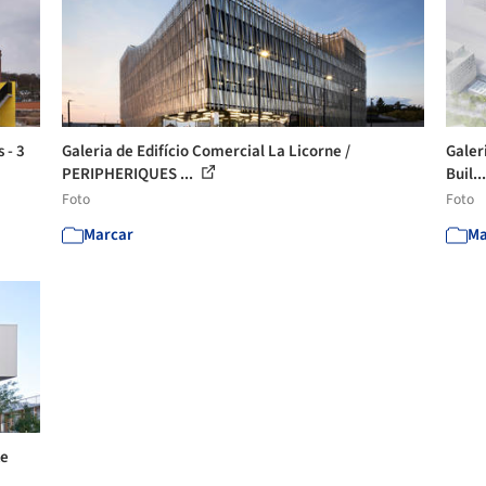
 - 3
Galeria de Edifício Comercial La Licorne /
Galer
PERIPHERIQUES ...
Buil..
Foto
Foto
Marcar
Ma
te