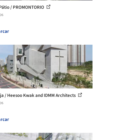
 Pátio / PROMONTORIO
os
rcar
eja / Heesoo Kwak and IDMM Architects
os
rcar