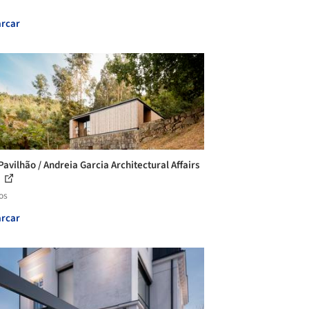
rcar
Pavilhão / Andreia Garcia Architectural Affairs
.
os
rcar