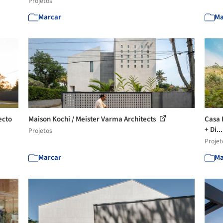
Projetos
Marcar
Ma
ecto
Maison Kochi / Meister Varma Architects
Casa 
+ Di..
Projetos
Projet
Marcar
Ma