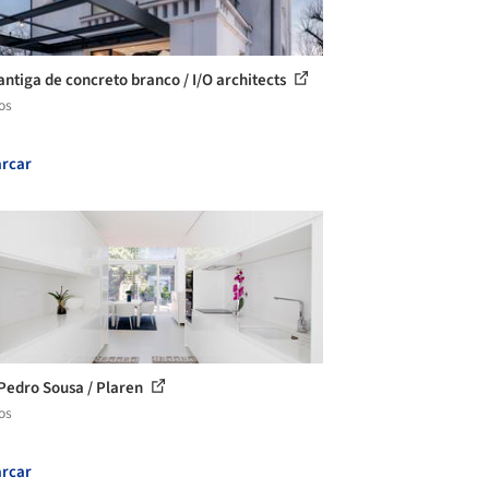
antiga de concreto branco / I/O architects
os
rcar
Pedro Sousa / Plaren
os
rcar