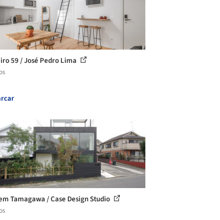
iro 59 / José Pedro Lima
os
rcar
em Tamagawa / Case Design Studio
os