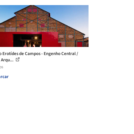
o Erotídes de Campos - Engenho Central /
 Arqu...
os
rcar