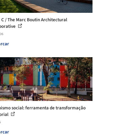
 C / The Marc Boutin Architectural
borative
os
rcar
ismo social: ferramenta de transformação
orial
s
rcar