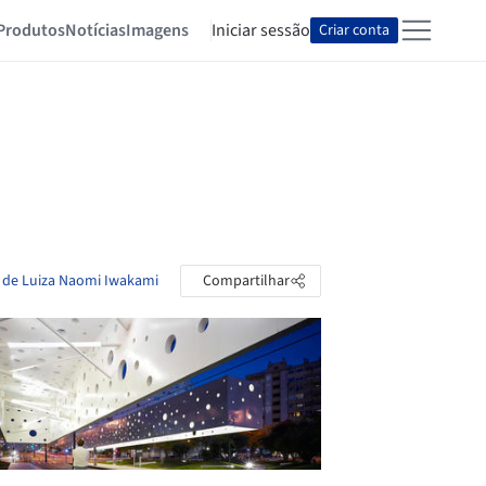
Produtos
Notícias
Imagens
Iniciar sessão
Criar conta
s de Luiza Naomi Iwakami
Compartilhar