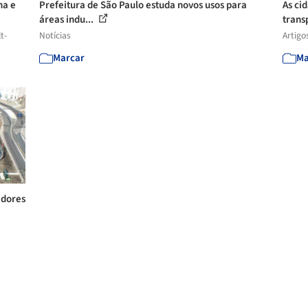
na e
Prefeitura de São Paulo estuda novos usos para
As ci
áreas indu...
trans
t-
Notícias
Artigo
Marcar
Ma
adores