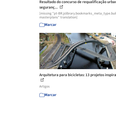
Resultado do concurso de requalificação urba
seguranç...
[missing "pt-BR.jslibrary.bookmarks_meta_type.buil
masterplans" translation]
Marcar
Arquitetura para bicicletas: 13 projetos inspir
Artigos
Marcar