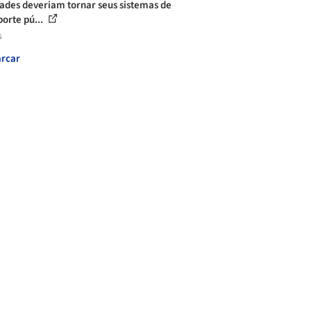
dades deveriam tornar seus sistemas de
porte pú...
s
rcar