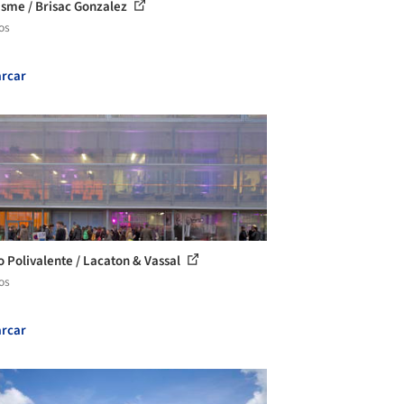
isme / Brisac Gonzalez
os
rcar
o Polivalente / Lacaton & Vassal
os
rcar