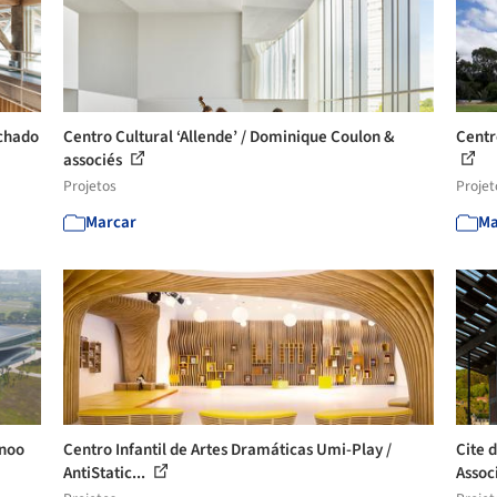
achado
Centro Cultural ‘Allende’ / Dominique Coulon &
Centr
associés
Projetos
Projet
Marcar
Ma
anoo
Centro Infantil de Artes Dramáticas Umi-Play /
Cite 
AntiStatic...
Assoc