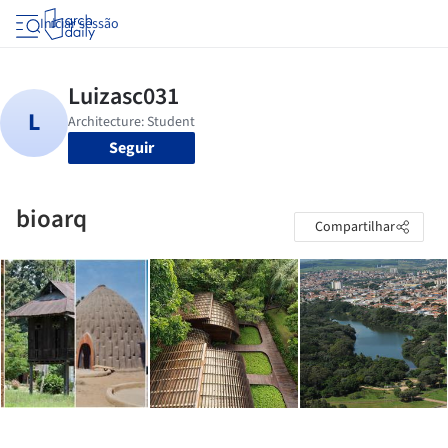
Iniciar sessão
Seguir
bioarq
Compartilhar