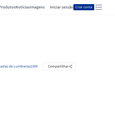
Produtos
Notícias
Imagens
Iniciar sessão
Criar conta
 pastas de Lumbreras2399
Compartilhar