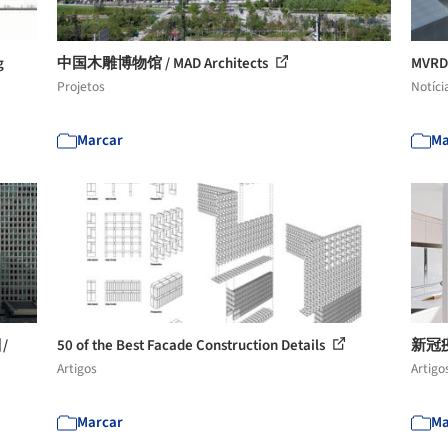
g
中国木雕博物馆 / MAD Architects
MV
Projetos
Notíci
Marcar
Ma
/
50 of the Best Facade Construction Details
新冠
Artigos
Artigo
Marcar
Ma