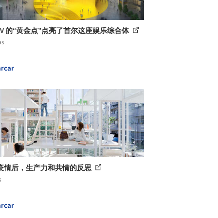
RDV 的“黄金点”点亮了首尔这座娱乐综合体
as
rcar
疫情后，生产力和共情的反思
s
rcar