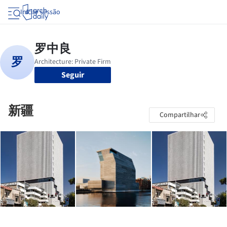
Iniciar sessão
Seguir
新疆
Compartilhar