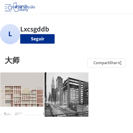
Iniciar sessão
Seguir
大师
Compartilhar