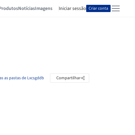
Produtos
Notícias
Imagens
Iniciar sessão
Criar conta
as as pastas de Lxcsgddb
Compartilhar