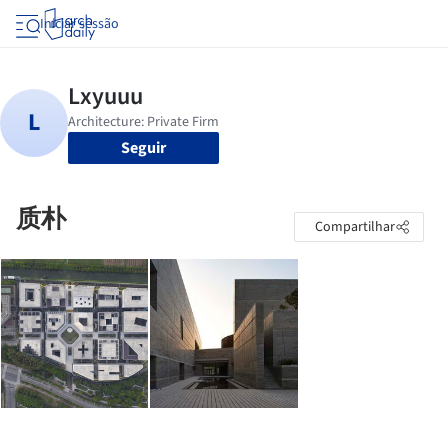
Iniciar sessão
Seguir
质朴
Compartilhar