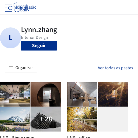
Iniciar sessão
Seguir
Organizar
Ver todas as pastas
+ 28
LNG—Show room
LNG—office