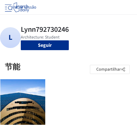
Iniciar sessão
Seguir
节能
Compartilhar